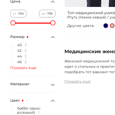
Цена
Топ медицинский унисек
—
от
до
Ртуть (темно-серый) / ун
Другие цвета:
Размер
40
2
42
2
Медицинские женс
44
2
Женский медицинский топ
46
2
идет о стильных и практи
Показать еще
подобрать тот вариант то
Показать ещё
Материал
Цвет
баббл (ярко-
розовый)
1