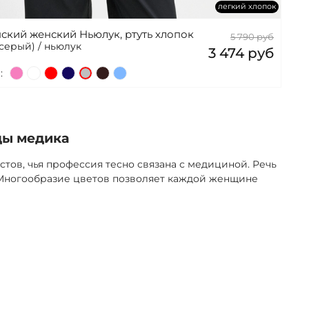
легкий хлопок
ский женский Ньюлук, ртуть хлопок
5 790 руб
-серый) / ньюлук
3 474 руб
:
ды медика
ов, чья профессия тесно связана с медициной. Речь
. Многообразие цветов позволяет каждой женщине