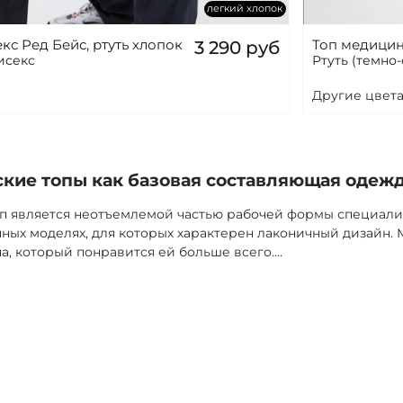
легкий хлопок
с Ред Бейс, ртуть хлопок
Топ медицин
3 290 руб
исекс
Ртуть (темно
Другие цвета
кие топы как базовая составляющая одеж
 является неотъемлемой частью рабочей формы специалист
чных моделях, для которых характерен лаконичный дизайн
па, который понравится ей больше всего.
...